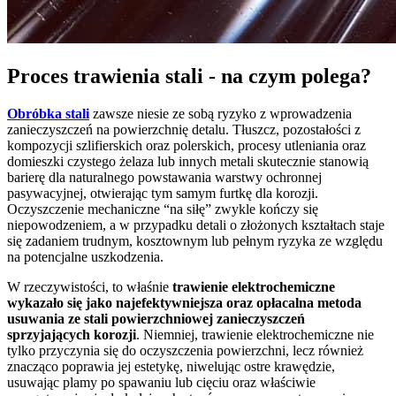
Proces trawienia stali - na czym polega?
Obróbka stali
zawsze niesie ze sobą ryzyko z wprowadzenia
zanieczyszczeń na powierzchnię detalu. Tłuszcz, pozostałości z
kompozycji szlifierskich oraz polerskich, procesy utleniania oraz
domieszki czystego żelaza lub innych metali skutecznie stanowią
barierę dla naturalnego powstawania warstwy ochronnej
pasywacyjnej, otwierając tym samym furtkę dla korozji.
Oczyszczenie mechaniczne “na siłę” zwykle kończy się
niepowodzeniem, a w przypadku detali o złożonych kształtach staje
się zadaniem trudnym, kosztownym lub pełnym ryzyka ze względu
na potencjalne uszkodzenia.
W rzeczywistości, to właśnie
trawienie elektrochemiczne
wykazało się jako najefektywniejsza oraz opłacalna metoda
usuwania ze stali powierzchniowej zanieczyszczeń
sprzyjających korozji
. Niemniej, trawienie elektrochemiczne nie
tylko przyczynia się do oczyszczenia powierzchni, lecz również
znacząco poprawia jej estetykę, niwelując ostre krawędzie,
usuwając plamy po spawaniu lub cięciu oraz właściwie