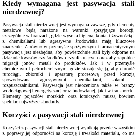
Kiedy wymagana jest pasywacja stali
nierdzewnej?
Pasywacja stali nierdzewnej jest wymagana zawsze, gdy elementy
metalowe będą narażone na warunki sprzyjające korozji,
szczególnie w branżach, gdzie wysoka higiena, kontakt żywnością i
z chemikaliami lub agresywne środowiska mają kluczowe
znaczenie. Zarówno w przemyśle spożywczym i farmaceutycznym
pasywacja jest niezbędna, aby powierzchnie stali były odporne na
działanie kwasów czy środków dezynfekujących oraz aby zapobiec
migracji jonów metali do produktów. Jak i w przemyśle
chemicznym i petrochemicznym, gdzie stosuje się ją, aby chronić
rurociągi, zbiorniki i aparaturę procesową przed korozją
spowodowaną agresywnymi chemikaliami, solami i
rozpuszczalnikami. Pasywacja jest nieoceniona także w branży
wodociągowej i energetycznej oraz budowlanej, jak i w transporcie.
Elementy pojazdów morskich oraz lotniczych muszą bowiem
spełniać najwyższe standardy.
Korzyści z pasywacji stali nierdzewnej
Korzyści z pasywacji stali nierdzewnej wynikają przede wszystkim
z poprawy jej odporności na korozję i trwałości materiału, co ma