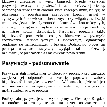
kluczowe znaczenie w wielu branżach. Przede wszystkim
pasywacja tworzy na powierzchni stali nierdzewnej cienką,
ochronną warstwę tlenku chromu, która znacząco zmniejsza ryzyko
rdzewienia i powstawania miejscowej korozji, nawet w
agresywnych środowiskach chemicznych czy wilgotnych. Dzięki
temu zwiększa się żywotność elementów konstrukcyjnych,
armatury, rurociągów i urządzeń przemysłowych, co przekłada się
na niższe koszty eksploatacji. Pasywacja poprawia także
higieniczność powierzchni, co jest kluczowe w przemyśle
spożywczym, farmaceutycznym i medycznym, ograniczając
osadzanie się zanieczyszczeń i bakterii. Dodatkowo proces ten
pomaga utrzymać estetyczny wygląd stali nierdzewnej,
minimalizując przebarwienia i matowienie powierzchni.
Pasywacja - podsumowanie
Pasywacja stali nierdzewnej to kluczowy proces, który znacząco
zwiększa jej odporność na korozję, poprawia trwałość,
higieniczność i estetykę powierzchni. W branżach, gdzie stal jest
narażona na działanie agresywnych chemikaliów, czy wilgoci nie
można zaniechać tego procesu.
Profesjonalną pasywacje stali wykonujemy w Elektropol-R, gdzie
na obróbce stali znamy się jak nikt. Dzięki doświadczeniu i