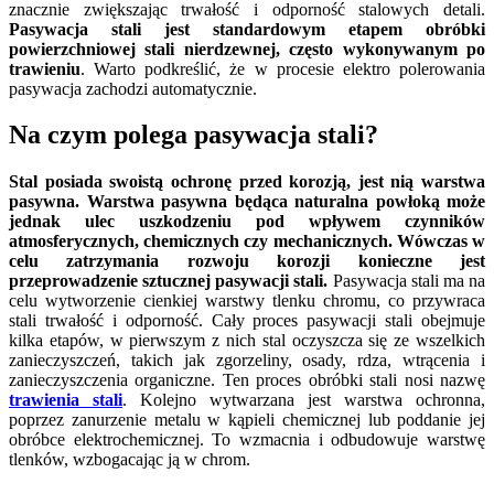
znacznie zwiększając trwałość i odporność stalowych detali.
Pasywacja stali jest standardowym etapem obróbki
powierzchniowej stali nierdzewnej, często wykonywanym po
trawieniu
. Warto podkreślić, że w procesie elektro polerowania
pasywacja zachodzi automatycznie.
Na czym polega pasywacja stali?
Stal posiada swoistą ochronę przed korozją, jest nią warstwa
pasywna. Warstwa pasywna będąca naturalna powłoką może
jednak ulec uszkodzeniu pod wpływem czynników
atmosferycznych, chemicznych czy mechanicznych. Wówczas w
celu zatrzymania rozwoju korozji konieczne jest
przeprowadzenie sztucznej pasywacji stali.
Pasywacja stali ma na
celu wytworzenie cienkiej warstwy tlenku chromu, co przywraca
stali trwałość i odporność. Cały proces pasywacji stali obejmuje
kilka etapów, w pierwszym z nich stal oczyszcza się ze wszelkich
zanieczyszczeń, takich jak zgorzeliny, osady, rdza, wtrącenia i
zanieczyszczenia organiczne. Ten proces obróbki stali nosi nazwę
trawienia stali
. Kolejno wytwarzana jest warstwa ochronna,
poprzez zanurzenie metalu w kąpieli chemicznej lub poddanie jej
obróbce elektrochemicznej. To wzmacnia i odbudowuje warstwę
tlenków, wzbogacając ją w chrom.