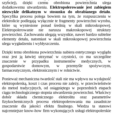
szybciej), dzięki czemu obrobiona powierzchnia ulega
dodatkowemu utwardzeniu.
Elektropolerowanie jest zabiegiem
niezwykle delikatnym w stosunku do obrabianego detalu
.
Specyfika procesu polega bowiem na tym, że rozpuszczeniu w
elektrolicie podlegają wyłącznie te fragmenty powierzchni wyrobu,
które są wyniesione ponad średnią w skali mikroskopowej.
Elektropolerowanie nie narusza makroskopowej struktury
powierzchni. Zachowaniu ulegają wszystkie, nawet bardzo subtelne
elementy detalu, natomiast w skali mikroskopowej powierzchnia
ulega wygładzeniu i wybłyszczeniu.
Dzięki temu obrobiona powierzchnia nabiera estetycznego wyglądu
oraz jest ją łatwiej utrzymać w czystości, co ma szczególne
znaczenie w przypadku instrumentów medycznych, w
gospodarstwie domowym, w przemyśle spożywczym,
farmaceutycznym, elektronicznym i w rolnictwie.
Ponieważ mechaniczna twardość stali nie ma wpływu na wydajność
elektropolerską, koszt i czas procesu nie zależy, w przeciwieństwie
do metod tradycyjnych, od osiągniętego w poprzednich etapach
ciągu technologicznego stopnia utwardzenia powierzchni. Właściwy
dobór składu chemicznego elektrolitu oraz parametrów
fizykochemicznych procesu elektropolerowania ma zasadnicze
znaczenie dla jakości efektu finalnego. Wiedza ta stanowi
najcenniejsze know-how firm wykonujących usługi elektropolerskie