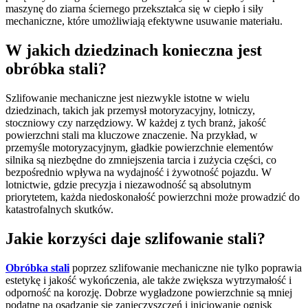
maszynę do ziarna ściernego przekształca się w ciepło i siły
mechaniczne, które umożliwiają efektywne usuwanie materiału.
W jakich dziedzinach konieczna jest
obróbka stali?
Szlifowanie mechaniczne jest niezwykle istotne w wielu
dziedzinach, takich jak przemysł motoryzacyjny, lotniczy,
stoczniowy czy narzędziowy. W każdej z tych branż, jakość
powierzchni stali ma kluczowe znaczenie. Na przykład, w
przemyśle motoryzacyjnym, gładkie powierzchnie elementów
silnika są niezbędne do zmniejszenia tarcia i zużycia części, co
bezpośrednio wpływa na wydajność i żywotność pojazdu. W
lotnictwie, gdzie precyzja i niezawodność są absolutnym
priorytetem, każda niedoskonałość powierzchni może prowadzić do
katastrofalnych skutków.
Jakie korzyści daje szlifowanie stali?
Obróbka stali
poprzez szlifowanie mechaniczne nie tylko poprawia
estetykę i jakość wykończenia, ale także zwiększa wytrzymałość i
odporność na korozję. Dobrze wygładzone powierzchnie są mniej
podatne na osadzanie się zanieczyszczeń i inicjowanie ognisk