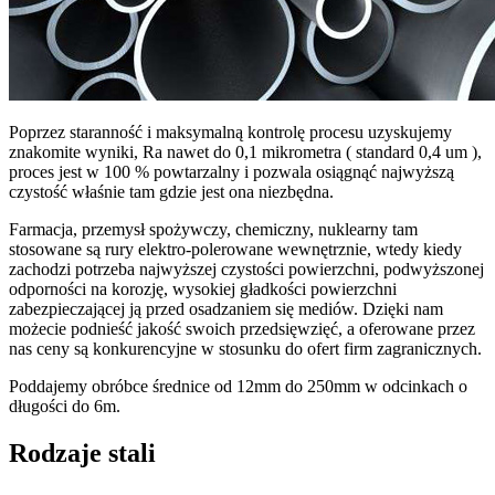
Poprzez staranność i maksymalną kontrolę procesu uzyskujemy
znakomite wyniki, Ra nawet do 0,1 mikrometra ( standard 0,4 um ),
proces jest w 100 % powtarzalny i pozwala osiągnąć najwyższą
czystość właśnie tam gdzie jest ona niezbędna.
Farmacja, przemysł spożywczy, chemiczny, nuklearny tam
stosowane są rury elektro-polerowane wewnętrznie, wtedy kiedy
zachodzi potrzeba najwyższej czystości powierzchni, podwyższonej
odporności na korozję, wysokiej gładkości powierzchni
zabezpieczającej ją przed osadzaniem się mediów. Dzięki nam
możecie podnieść jakość swoich przedsięwzięć, a oferowane przez
nas ceny są konkurencyjne w stosunku do ofert firm zagranicznych.
Poddajemy obróbce średnice od 12mm do 250mm w odcinkach o
długości do 6m.
Rodzaje stali