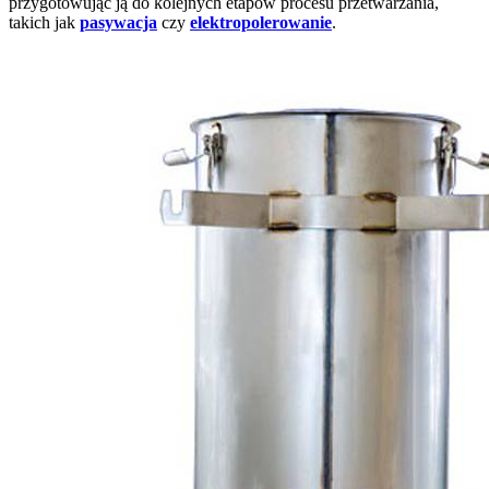
przygotowując ją do kolejnych etapów procesu przetwarzania,
takich jak
pasywacja
czy
elektropolerowanie
.