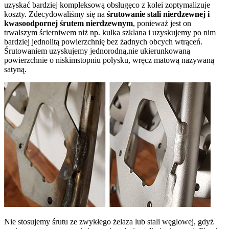
uzyskać bardziej kompleksową obsługęco z kolei zoptymalizuje
koszty. Zdecydowaliśmy się na
śrutowanie stali nierdzewnej i
kwasoodpornej śrutem nierdzewnym
, ponieważ jest on
trwalszym ścierniwem niż np. kulka szklana i uzyskujemy po nim
bardziej jednolitą powierzchnię bez żadnych obcych wtrąceń.
Śrutowaniem uzyskujemy jednorodną,nie ukierunkowaną
powierzchnie o niskimstopniu połysku, wręcz matową nazywaną
satyną.
Nie stosujemy śrutu ze zwykłego żelaza lub stali węglowej, gdyż