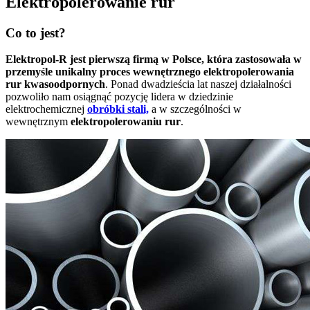
Elektropolerowanie rur
Co to jest?
Elektropol-R jest pierwszą firmą w Polsce, która zastosowała w
przemyśle unikalny proces wewnętrznego elektropolerowania
rur kwasoodpornych
. Ponad dwadzieścia lat naszej działalności
pozwoliło nam osiągnąć pozycję lidera w dziedzinie
elektrochemicznej
obróbki stali,
a w szczególności w
wewnętrznym
elektropolerowaniu rur
.